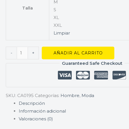
M
Talla
S
XL
XXL
Limpiar
-
+
AÑADIR AL CARRITO
Guaranteed Safe Checkout
SKU:
CA0195
Categorías:
Hombre
,
Moda
Descripción
Información adicional
Valoraciones (0)