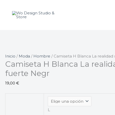
Ir
Camiseta
al
H
contenido
Blanca
La
realidad
no
es
mi
Inicio
/
Moda
/
Hombre
/ Camiseta H Blanca La realidad 
fuerte
Camiseta H Blanca La realid
Negr
fuerte Negr
cantidad
19,00
€
L