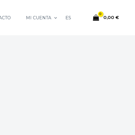
0,00
€
ES
ACTO
MI CUENTA