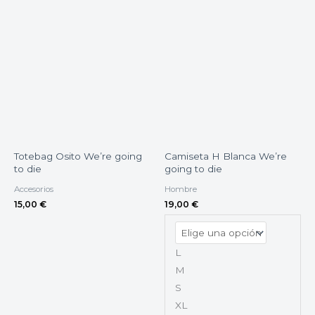
Totebag Osito We’re going
Camiseta H Blanca We’re
to die
going to die
Accesorios
Hombre
15,00
€
19,00
€
L
M
S
XL