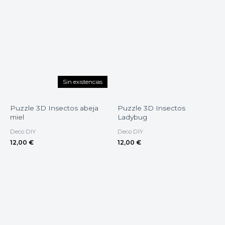
Sin existencias
Puzzle 3D Insectos abeja
Puzzle 3D Insectos
miel
Ladybug
Deco DIY
Deco DIY
12,00
€
12,00
€