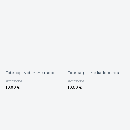
Totebag Not in the mood
Totebag La he liado parda
Accesorios
Accesorios
10,00
€
10,00
€