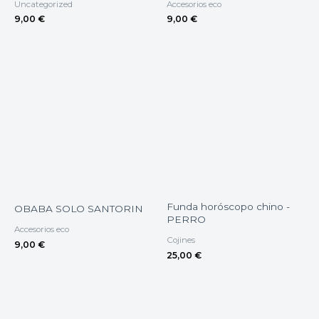
Uncategorized
Accesorios eco
9,00
€
9,00
€
Funda horóscopo chino -
OBABA SOLO SANTORIN
PERRO
Accesorios eco
Cojines
9,00
€
25,00
€