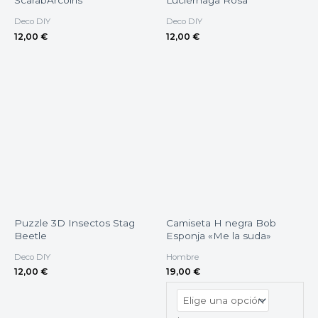
ScarabArcoiris
Luciérnaga Rosa
Deco DIY
Deco DIY
12,00
€
12,00
€
Puzzle 3D Insectos Stag
Camiseta H negra Bob
Beetle
Esponja «Me la suda»
Deco DIY
Hombre
12,00
€
19,00
€