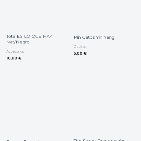
Tote ES LO QUE HAY
Pin Gatos Yin Yang
Nat/Negro
Gatitos
Accesorios
5,00
€
10,00
€
The Street Photography