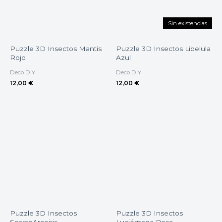
Sin existencias
Puzzle 3D Insectos Mantis
Puzzle 3D Insectos Libelula
Rojo
Azul
Deco DIY
Deco DIY
12,00
€
12,00
€
Puzzle 3D Insectos
Puzzle 3D Insectos