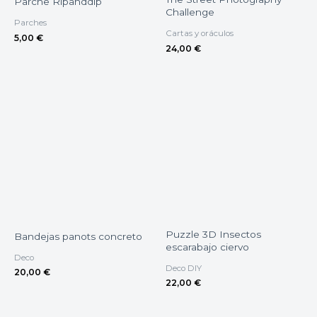
Parche Ripanddip
Challenge
Parches
Cartas y oráculos
5,00
€
24,00
€
Puzzle 3D Insectos
Bandejas panots concreto
escarabajo ciervo
Deco
Deco DIY
20,00
€
22,00
€