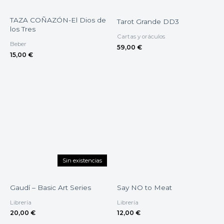
TAZA COÑAZÓN-El Dios de
Tarot Grande DD3
los Tres
Cartas y oráculos
Beber
59,00
€
15,00
€
Sin existencias
Gaudí – Basic Art Series
Say NO to Meat
Librería
Librería
20,00
€
12,00
€