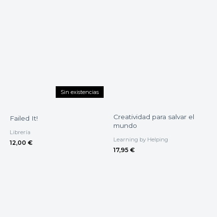
Sin existencias
Creatividad para salvar el
Failed It!
mundo
Librería
Learning by Helping
12,00
€
17,95
€