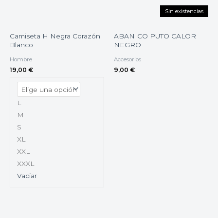
Sin existencias
Camiseta H Negra Corazón
ABANICO PUTO CALOR
Blanco
NEGRO
Hombre
Accesorios
19,00
€
9,00
€
L
M
S
XL
XXL
XXXL
Vaciar