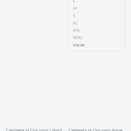
L
M
S
XL
XXL
XXXL
Vaciar
Camiseta H Gris osos I don’t
Camiseta H Gris osos leave