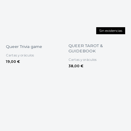
Sin existencias
QUEER TAROT &
Queer Trivia game
GUIDEBOOK
Cartas y oráculos
Cartas y oráculos
19,00
€
38,00
€