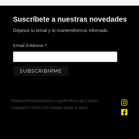
Suscríbete a nuestras novedades
Déjanos tu email y te mantendremos infomado.
*
Email Address
I
F
Politicas Privacidad
Aviso Legal
Politicas de Cookies
n
a
Copyright © 2025 | Wo Design Studio & Store
s
c
t
e
a
b
g
o