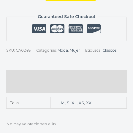
Guaranteed Safe Checkout
SKU:
CA0248
Categorías:
Moda
,
Mujer
Etiqueta:
Clásicos
Información adicional
Valoraciones (0)
Talla
L
,
M
,
S
,
XL
,
XS
,
XXL
No hay valoraciones aún.