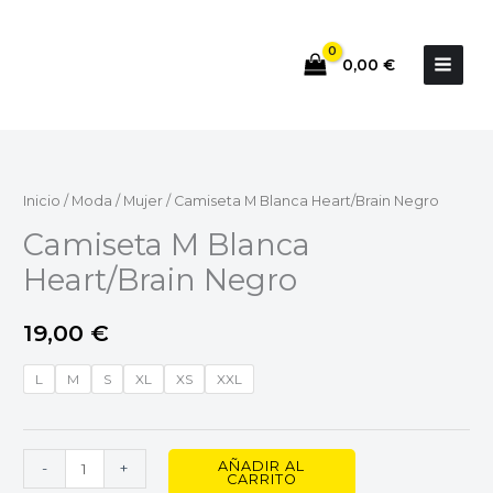
Ir
al
0,00
€
contenido
Camiseta
M
Blanca
Inicio
/
Moda
/
Mujer
/ Camiseta M Blanca Heart/Brain Negro
Heart/Brain
Camiseta M Blanca
Negro
Heart/Brain Negro
cantidad
19,00
€
L
M
S
XL
XS
XXL
AÑADIR AL
-
+
CARRITO