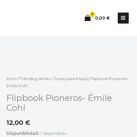
Ir
al
0,00
€
contenido
Flipbook
Pioneros-
Émile
Cohl
cantidad
Inicio
/
Trending Artists
/
Cosas para friquis
/ Flipbook Pioneros-
Émile Cohl
Flipbook Pioneros- Émile
Cohl
12,00
€
Disponibilidad:
1 disponibles