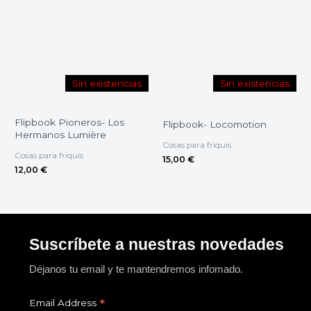
Sin existencias
Sin existencias
Flipbook Pioneros- Los
Flipbook- Locomotion
Hermanos Lumière
Cosas para friquis
Cosas para friquis
15,00
€
12,00
€
Suscríbete a nuestras novedades
Déjanos tu email y te mantendremos infomado.
*
Email Address