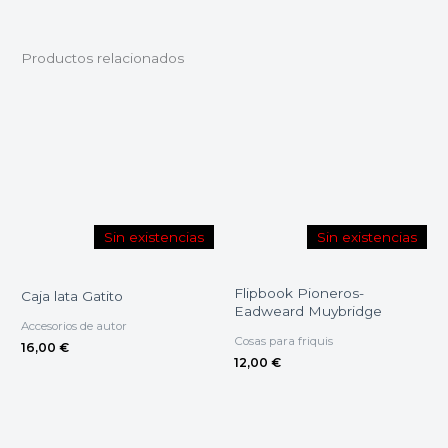
Productos relacionados
Sin existencias
Sin existencias
Flipbook Pioneros-
Caja lata Gatito
Eadweard Muybridge
Accesorios de autor
Cosas para friquis
16,00
€
12,00
€