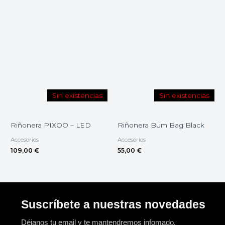
Sin existencias
Sin existencias
Riñonera PIXOO – LED
Riñonera Bum Bag Black
Accesorios
Accesorios
109,00
€
55,00
€
Suscríbete a nuestras novedades
Déjanos tu email y te mantendremos infomado.