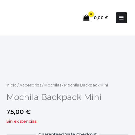
Ir
al
0,00
€
contenido
Inicio
/
Accesorios
/
Mochilas
/ Mochila Backpack Mini
Mochila Backpack Mini
75,00
€
Sin existencias
Guaranteed Safe Checkout