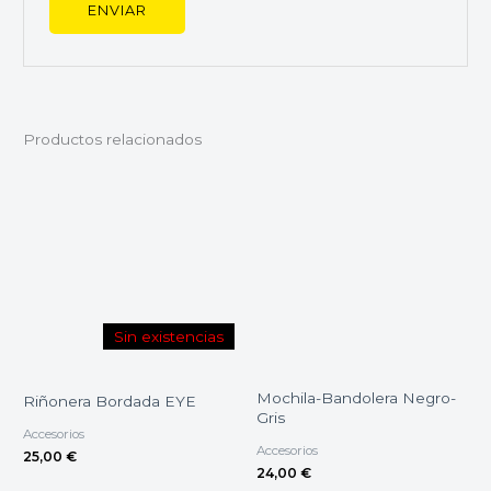
Productos relacionados
Sin existencias
Mochila-Bandolera Negro-
Riñonera Bordada EYE
Gris
Accesorios
Accesorios
25,00
€
24,00
€