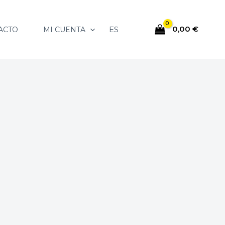
0,00
€
ES
ACTO
MI CUENTA