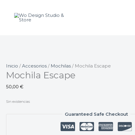
Ir
al
contenido
Inicio
/
Accesorios
/
Mochilas
/ Mochila Escape
Mochila Escape
50,00
€
Sin existencias
Guaranteed Safe Checkout