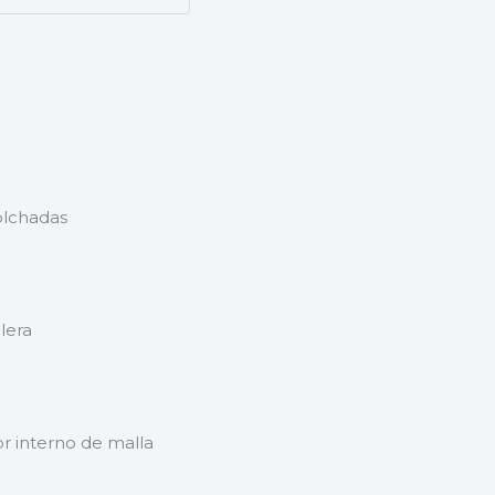
olchadas
lera
or interno de malla