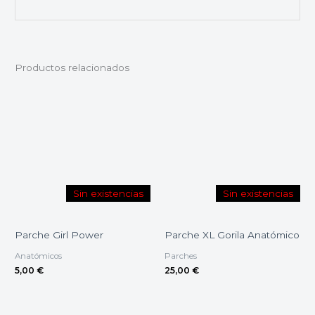
Productos relacionados
Sin existencias
Sin existencias
Parche Girl Power
Parche XL Gorila Anatómico
Anatómicos
Parches
5,00
€
25,00
€