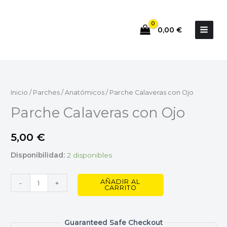
Ir
al
0,00
€
contenido
Parche
Calaveras
con
Inicio
/
Parches
/
Anatómicos
/ Parche Calaveras con Ojo
Ojo
Parche Calaveras con Ojo
cantidad
5,00
€
Disponibilidad:
2 disponibles
AÑADIR AL
-
+
CARRITO
Guaranteed Safe Checkout