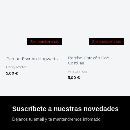
Sin existencias
Sin existencias
Parche Corazón Con
Parche Escudo Hogwarts
Costillas
Harry Potter
Anatómicos
5,00
€
5,00
€
Suscríbete a nuestras novedades
Déjanos tu email y te mantendremos infomado.