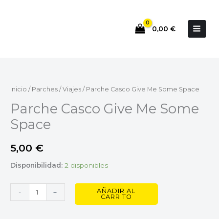
Ir
al
0,00
€
contenido
Parche
Casco
Give
Inicio
/
Parches
/
Viajes
/ Parche Casco Give Me Some Space
Me
Parche Casco Give Me Some
Some
Space
Space
cantidad
5,00
€
Disponibilidad:
2 disponibles
AÑADIR AL
-
+
CARRITO