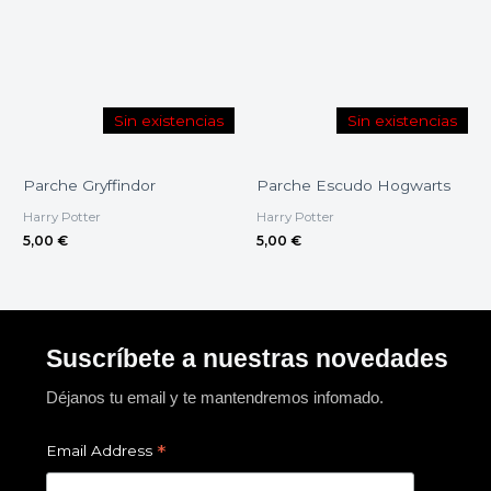
Sin existencias
Sin existencias
Parche Gryffindor
Parche Escudo Hogwarts
Harry Potter
Harry Potter
5,00
€
5,00
€
Suscríbete a nuestras novedades
Déjanos tu email y te mantendremos infomado.
*
Email Address