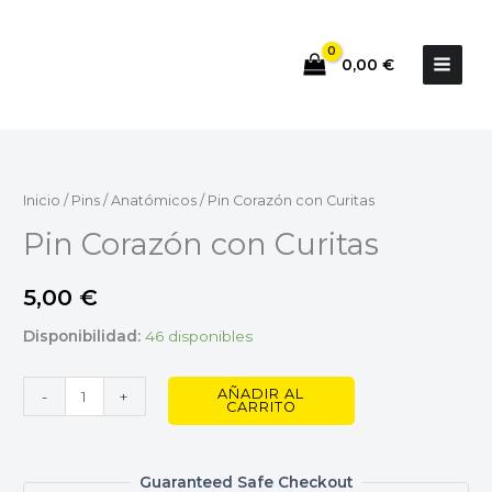
Ir
al
0,00
€
contenido
Pin
Corazón
con
Inicio
/
Pins
/
Anatómicos
/ Pin Corazón con Curitas
Curitas
Pin Corazón con Curitas
cantidad
5,00
€
Disponibilidad:
46 disponibles
AÑADIR AL
-
+
CARRITO
Guaranteed Safe Checkout