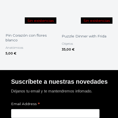
Sin existencias
Sin existencias
Pin Corazón con flores
Puzzle Dinner with Frida
blanco
Objetos
Anatómicos
35,00
€
5,00
€
Suscríbete a nuestras novedades
Déjanos tu email y te mantendremos infomado.
*
Email Address