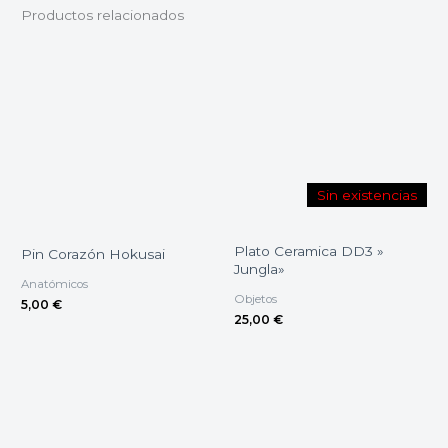
Productos relacionados
Sin existencias
Plato Ceramica DD3 »
Pin Corazón Hokusai
Jungla»
Anatómicos
Objetos
5,00
€
25,00
€