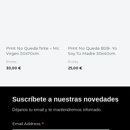
Print No Queda Tinte – Mc
Print No Queda B2B- Yo
Virgen 50x70cm
Soy Tu Madre 30x40cm
Prints
Prints
30,00
€
25,00
€
Suscríbete a nuestras novedades
Déjanos tu email y te mantendremos infomado.
*
Email Address