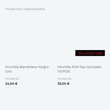
Productos relacionados
Sin existencias
Mochila-Bandolera Negro-
Mochila Roll-Top reciclado
Gris
VERDE
Accesorios
Accesorios
24,00
€
35,00
€