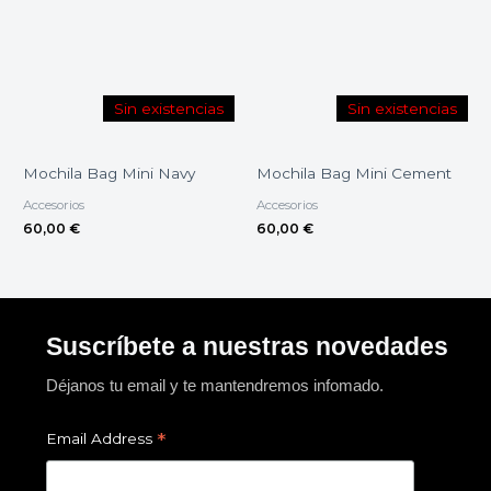
Sin existencias
Sin existencias
Mochila Bag Mini Navy
Mochila Bag Mini Cement
Accesorios
Accesorios
60,00
€
60,00
€
Suscríbete a nuestras novedades
Déjanos tu email y te mantendremos infomado.
*
Email Address