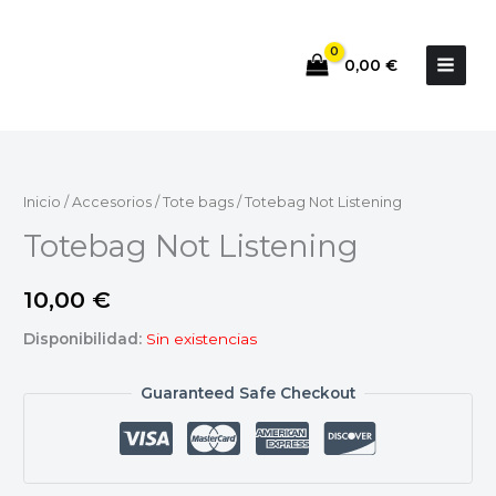
Ir
al
0,00
€
contenido
Inicio
/
Accesorios
/
Tote bags
/ Totebag Not Listening
Totebag Not Listening
10,00
€
Disponibilidad:
Sin existencias
Guaranteed Safe Checkout