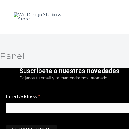
Ir
al
contenido
Panel
Suscríbete a nuestras novedades
Déjanos tu email y te mantendremos infomado.
*
Email Address