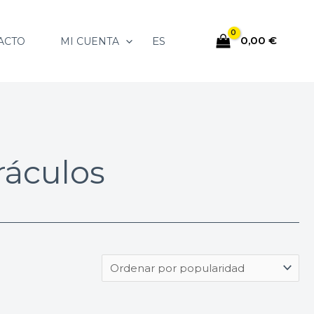
0,00
€
ES
ACTO
MI CUENTA
ráculos