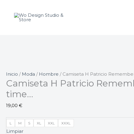
Ir
Camiseta
al
H
contenido
Patricio
Remember
the
time...
cantidad
Inicio
/
Moda
/
Hombre
/ Camiseta H Patricio Remember
Camiseta H Patricio Remem
time…
19,00
€
L
M
S
XL
XXL
XXXL
Limpiar