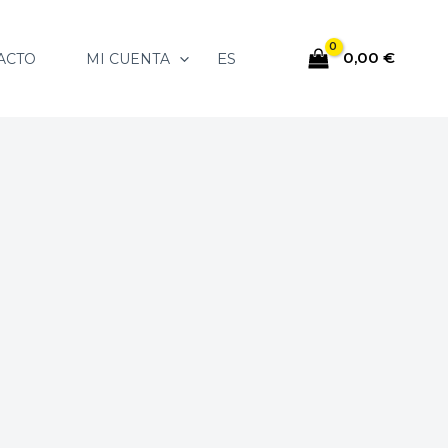
0,00
€
ES
ACTO
MI CUENTA