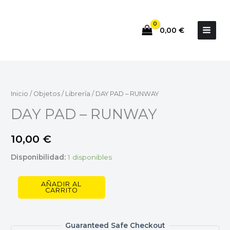
Ir
al
0,00
€
contenido
DAY
PAD
-
Inicio
/
Objetos
/
Librería
/ DAY PAD – RUNWAY
RUNWAY
DAY PAD – RUNWAY
cantidad
10,00
€
Disponibilidad:
1 disponibles
AÑADIR AL
CARRITO
Guaranteed Safe Checkout