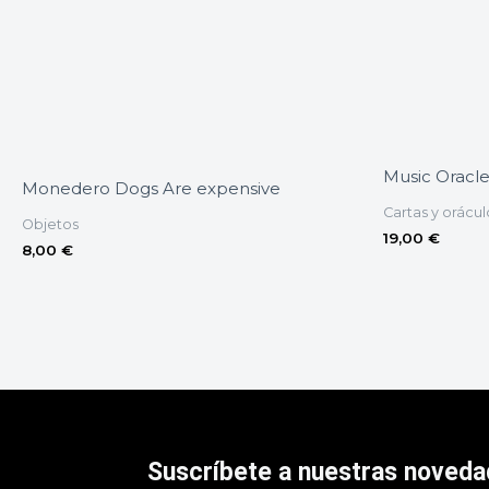
Music Oracle
Monedero Dogs Are expensive
Cartas y orácul
Objetos
19,00
€
8,00
€
Suscríbete a nuestras noved