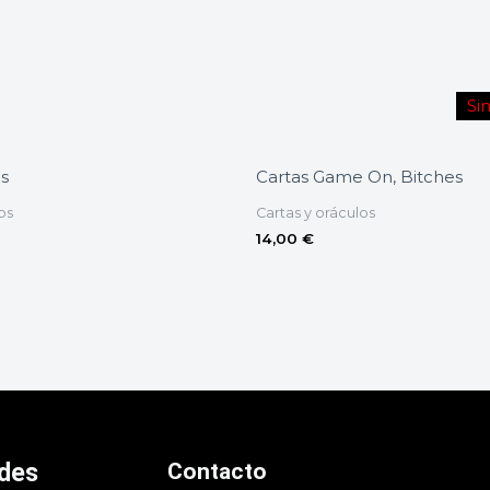
Si
s
Cartas Game On, Bitches
os
Cartas y oráculos
14,00
€
ades
Contacto