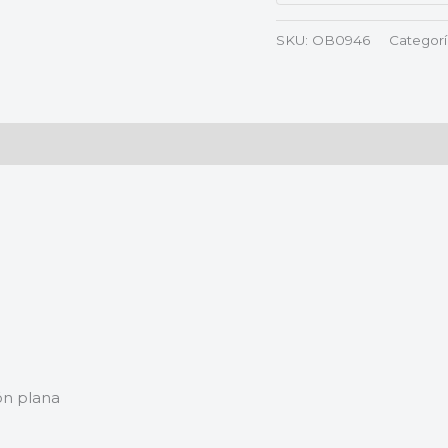
SKU:
OB0946
Categorí
ón plana