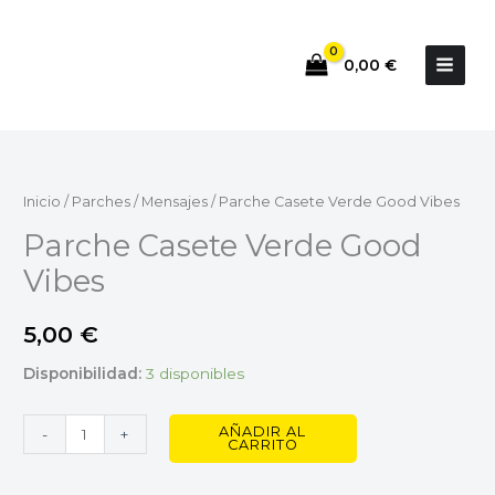
Ir
al
0,00
€
contenido
Parche
Casete
Verde
Inicio
/
Parches
/
Mensajes
/ Parche Casete Verde Good Vibes
Good
Parche Casete Verde Good
Vibes
Vibes
cantidad
5,00
€
Disponibilidad:
3 disponibles
AÑADIR AL
-
+
CARRITO