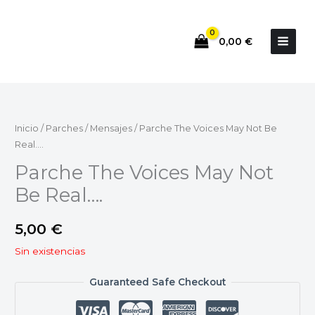
Ir
al
0,00
€
contenido
Inicio
/
Parches
/
Mensajes
/ Parche The Voices May Not Be
Real….
Parche The Voices May Not
Be Real….
5,00
€
Sin existencias
Guaranteed Safe Checkout