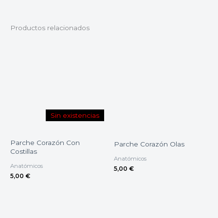
Productos relacionados
Sin existencias
Parche Corazón Con
Parche Corazón Olas
Costillas
Anatómicos
Anatómicos
5,00
€
5,00
€