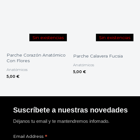
Sin existencias
Sin existencias
Parche Corazón Anatómico
Parche Calavera Fucsia
Con Flores
Anatómicos
Anatómicos
5,00
€
5,00
€
Suscríbete a nuestras novedades
Déjanos tu email y te mantendremos infomado.
*
Email Address