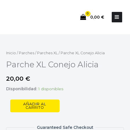
Ir
al
0,00
€
contenido
Parche
XL
Conejo
Inicio
/
Parches
/
Parches XL
/ Parche XL Conejo Alicia
Alicia
Parche XL Conejo Alicia
cantidad
20,00
€
Disponibilidad:
1 disponibles
AÑADIR AL
CARRITO
Guaranteed Safe Checkout