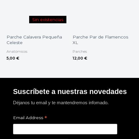
Sin existencias
Parche Calavera Pequeña
Parche Par de Flamencos
Celeste
XL
Anatómicos
Parches
5,00
€
12,00
€
Suscríbete a nuestras novedades
Déjanos tu email y te mantendremos infomado.
*
Email Address