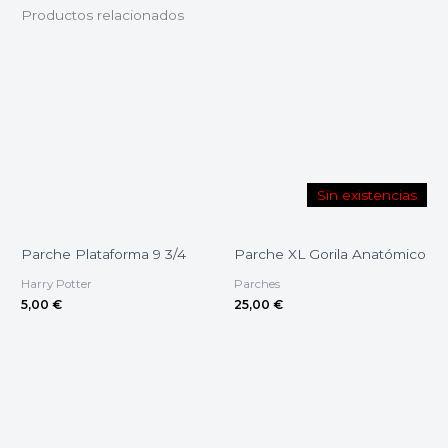
Productos relacionados
Sin existencias
Parche Plataforma 9 3/4
Parche XL Gorila Anatómico
Harry Potter
Parches
5,00
€
25,00
€