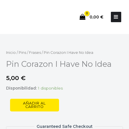
Ir
al
0,00
€
contenido
Pin
Corazon
I
Inicio
/
Pins
/
Frases
/ Pin Corazon I Have No Idea
Have
Pin Corazon I Have No Idea
No
Idea
5,00
€
cantidad
Disponibilidad:
1 disponibles
AÑADIR AL
CARRITO
Guaranteed Safe Checkout