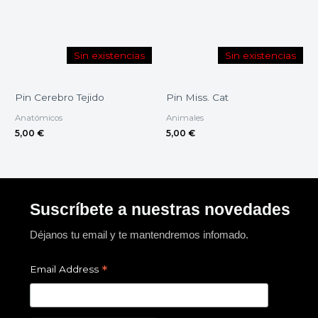
Sin existencias
Sin existencias
Pin Cerebro Tejido
Pin Miss. Cat
Anatómicos
Animales
5,00
€
5,00
€
Suscríbete a nuestras novedades
Déjanos tu email y te mantendremos infomado.
*
Email Address