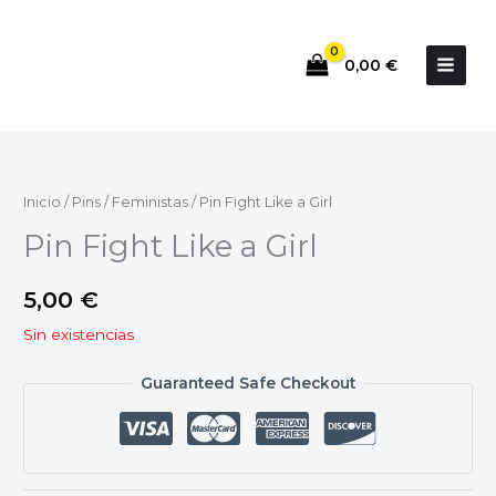
Ir
al
0,00
€
contenido
Inicio
/
Pins
/
Feministas
/ Pin Fight Like a Girl
Pin Fight Like a Girl
5,00
€
Sin existencias
Guaranteed Safe Checkout