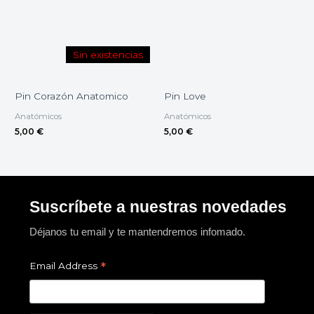
Sin existencias
Pin Corazón Anatomico
Pin Love
Anatómicos
Anatómicos
5,00
€
5,00
€
Suscríbete a nuestras novedades
Déjanos tu email y te mantendremos infomado.
*
Email Address