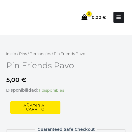
Ir
al
0,00
€
contenido
Pin
Friends
Pavo
Inicio
/
Pins
/
Personajes
/ Pin Friends Pavo
cantidad
Pin Friends Pavo
5,00
€
Disponibilidad:
1 disponibles
AÑADIR AL
CARRITO
Guaranteed Safe Checkout