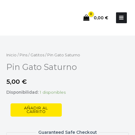
Ir
al
0,00
€
contenido
Pin
Gato
Saturno
Inicio
/
Pins
/
Gatitos
/ Pin Gato Saturno
cantidad
Pin Gato Saturno
5,00
€
Disponibilidad:
1 disponibles
AÑADIR AL
CARRITO
Guaranteed Safe Checkout