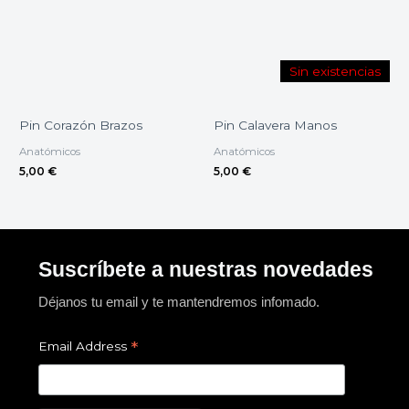
Sin existencias
Pin Corazón Brazos
Pin Calavera Manos
Anatómicos
Anatómicos
5,00
€
5,00
€
Suscríbete a nuestras novedades
Déjanos tu email y te mantendremos infomado.
*
Email Address