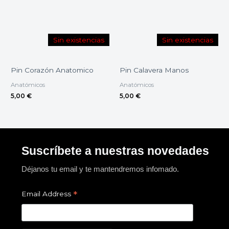
Sin existencias
Sin existencias
Pin Corazón Anatomico
Pin Calavera Manos
Anatómicos
Anatómicos
5,00
€
5,00
€
Suscríbete a nuestras novedades
Déjanos tu email y te mantendremos infomado.
*
Email Address