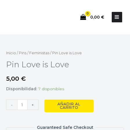
Ir
al
0,00
€
contenido
Pin
Love
is
Inicio
/
Pins
/
Feministas
/ Pin Love is Love
Love
Pin Love is Love
cantidad
5,00
€
Disponibilidad:
7 disponibles
AÑADIR AL
-
+
CARRITO
Guaranteed Safe Checkout