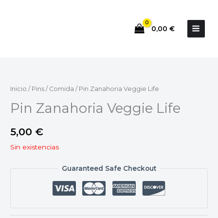
Ir
al
0,00
€
contenido
Inicio
/
Pins
/
Comida
/ Pin Zanahoria Veggie Life
Pin Zanahoria Veggie Life
5,00
€
Sin existencias
Guaranteed Safe Checkout