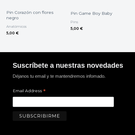
Pin Corazón con flores
Pin Game Boy Baby
negro
Pins
Anatómicos
5,00
€
5,00
€
Suscríbete a nuestras novedades
Déjanos tu email y te mantendremos infomado.
*
Email Address