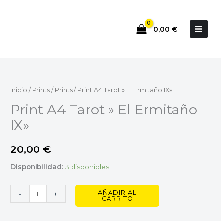
Ir
al
0,00
€
contenido
Print
A4
Tarot
Inicio
/
Prints
/
Prints
/ Print A4 Tarot » El Ermitaño IX»
"
Print A4 Tarot » El Ermitaño
El
IX»
Ermitaño
IX"
20,00
€
cantidad
Disponibilidad:
3 disponibles
AÑADIR AL
-
+
CARRITO