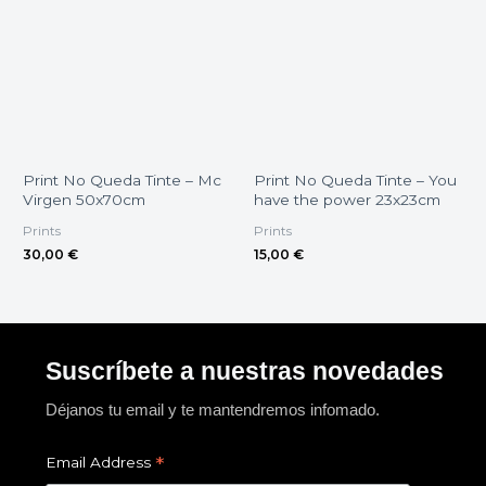
Print No Queda Tinte – Mc
Print No Queda Tinte – You
Virgen 50x70cm
have the power 23x23cm
Prints
Prints
30,00
€
15,00
€
Suscríbete a nuestras novedades
Déjanos tu email y te mantendremos infomado.
*
Email Address