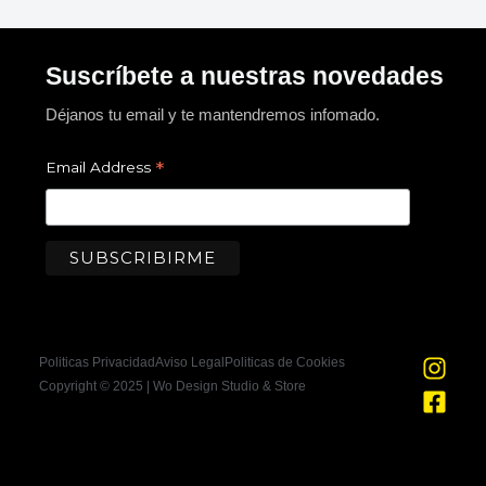
Suscríbete a nuestras novedades
Déjanos tu email y te mantendremos infomado.
*
Email Address
I
F
Politicas Privacidad
Aviso Legal
Politicas de Cookies
n
a
Copyright © 2025 | Wo Design Studio & Store
s
c
t
e
a
b
g
o