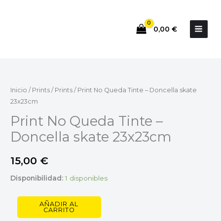
Ir
al
0,00
€
contenido
Print
No
Queda
Inicio
/
Prints
/
Prints
/ Print No Queda Tinte – Doncella skate
Tinte
23x23cm
-
Print No Queda Tinte –
Doncella
Doncella skate 23x23cm
skate
23x23cm
15,00
€
cantidad
Disponibilidad:
1 disponibles
AÑADIR AL
CARRITO