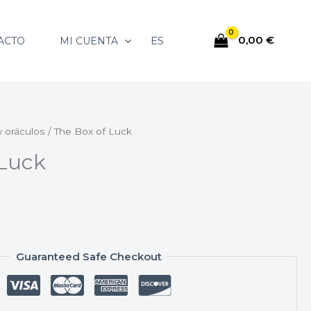
0,00
€
ES
ACTO
MI CUENTA
y oráculos
/ The Box of Luck
 Luck
Guaranteed Safe Checkout