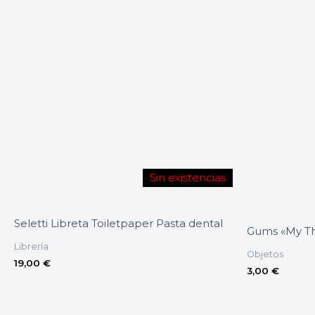
Sin existencias
Seletti Libreta Toiletpaper Pasta dental
Gums «My Th
Librería
Objetos
19,00
€
3,00
€