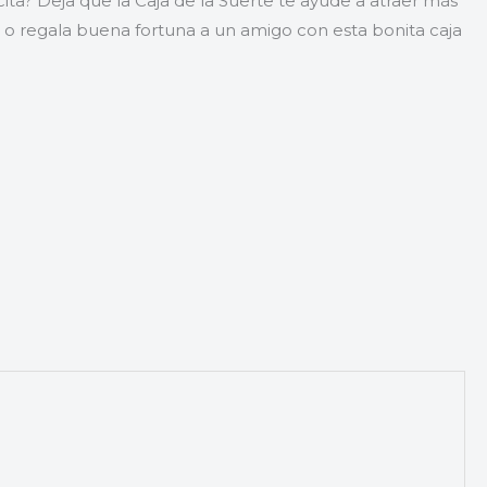
ita? Deja que la Caja de la Suerte te ayude a atraer más
da o regala buena fortuna a un amigo con esta bonita caja