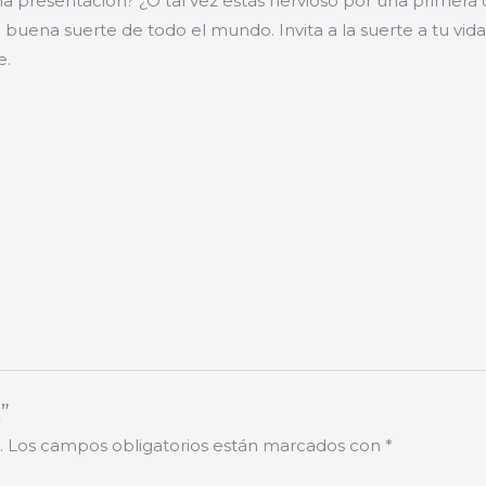
 presentación? ¿O tal vez estás nervioso por una primera c
la buena suerte de todo el mundo. Invita a la suerte a tu vi
e.
”
.
Los campos obligatorios están marcados con
*