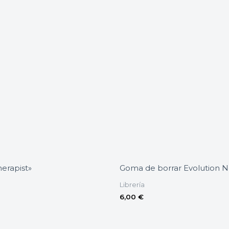
erapist»
Goma de borrar Evolution 
Librería
6,00
€