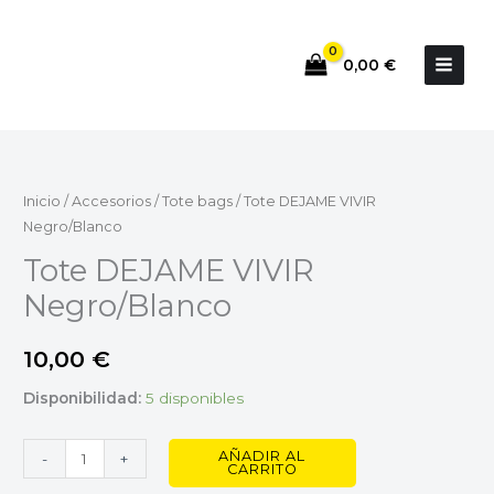
Ir
al
0,00
€
contenido
Tote
DEJAME
VIVIR
Inicio
/
Accesorios
/
Tote bags
/ Tote DEJAME VIVIR
Negro/Blanco
Negro/Blanco
cantidad
Tote DEJAME VIVIR
Negro/Blanco
10,00
€
Disponibilidad:
5 disponibles
AÑADIR AL
-
+
CARRITO