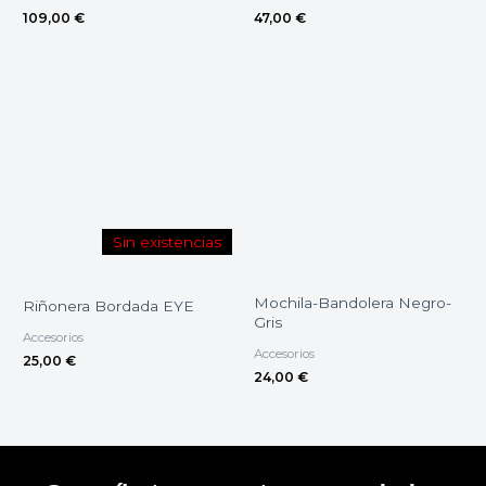
109,00
€
47,00
€
Sin existencias
Mochila-Bandolera Negro-
Riñonera Bordada EYE
Gris
Accesorios
Accesorios
25,00
€
24,00
€