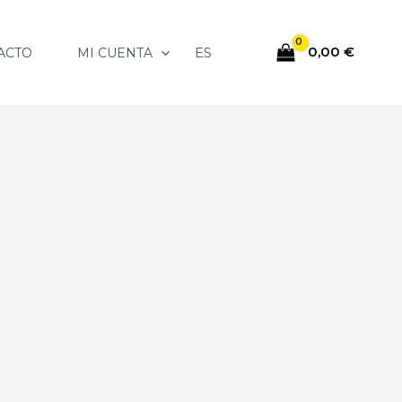
0,00
€
ES
ACTO
MI CUENTA