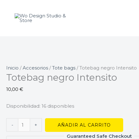
Ir
Totebag
al
negro
contenido
Intensito
cantidad
Inicio
/
Accesorios
/
Tote bags
/ Totebag negro Intensito
Totebag negro Intensito
10,00
€
Disponibilidad:
16 disponibles
-
+
AÑADIR AL CARRITO
Guaranteed Safe Checkout