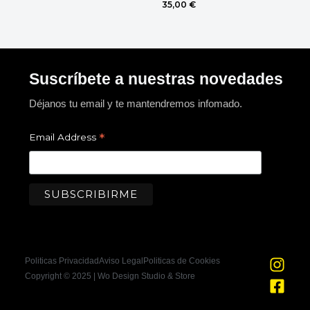
35,00
€
Suscríbete a nuestras novedades
Déjanos tu email y te mantendremos infomado.
*
Email Address
I
F
Politicas Privacidad
Aviso Legal
Politicas de Cookies
n
a
Copyright © 2025 | Wo Design Studio & Store
s
c
t
e