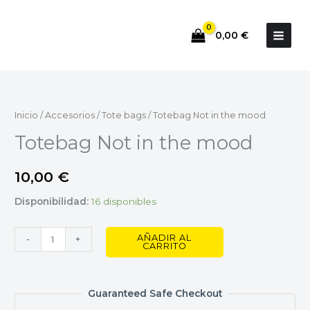
Ir
al
0,00
€
contenido
Totebag
Not
in
Inicio
/
Accesorios
/
Tote bags
/ Totebag Not in the mood
the
Totebag Not in the mood
mood
cantidad
10,00
€
Disponibilidad:
16 disponibles
AÑADIR AL
-
+
CARRITO
Guaranteed Safe Checkout