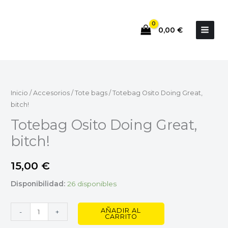
Ir
al
0,00
€
contenido
Totebag
Osito
Doing
Inicio
/
Accesorios
/
Tote bags
/ Totebag Osito Doing Great,
Great,
bitch!
bitch!
Totebag Osito Doing Great,
cantidad
bitch!
15,00
€
Disponibilidad:
26 disponibles
AÑADIR AL
-
+
CARRITO