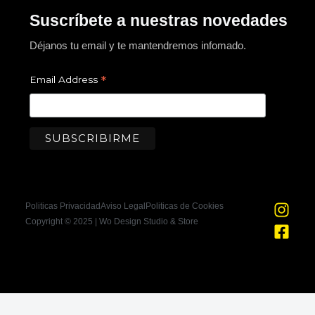
Suscríbete a nuestras novedades
Déjanos tu email y te mantendremos infomado.
*
Email Address
I
F
Politicas Privacidad
Aviso Legal
Politicas de Cookies
n
a
Copyright © 2025 | Wo Design Studio & Store
s
c
t
e
a
b
g
o
r
o