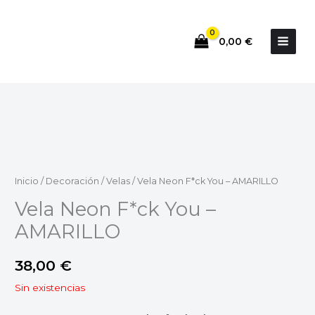
Ir
al
0,00
€
contenido
Inicio
/
Decoración
/
Velas
/ Vela Neon F*ck You – AMARILLO
Vela Neon F*ck You –
AMARILLO
38,00
€
Sin existencias