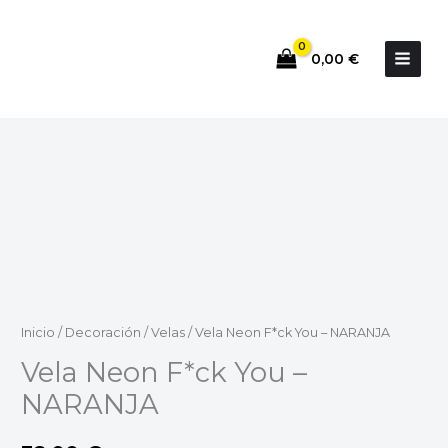
Ir
al
0,00
€
contenido
Inicio
/
Decoración
/
Velas
/ Vela Neon F*ck You – NARANJA
Vela Neon F*ck You –
NARANJA