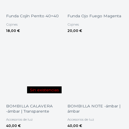
Funda Cojín Perrito 40×40
Funda Ojo Fuego Magenta
Cojines
Cojines
18,00
€
20,00
€
Sin existencias
BOMBILLA CALAVERA
BOMBILLA NOTE -ámbar |
-ámbar | Transparente
ámbar
Accesorios de luz
Accesorios de luz
40,00
€
40,00
€