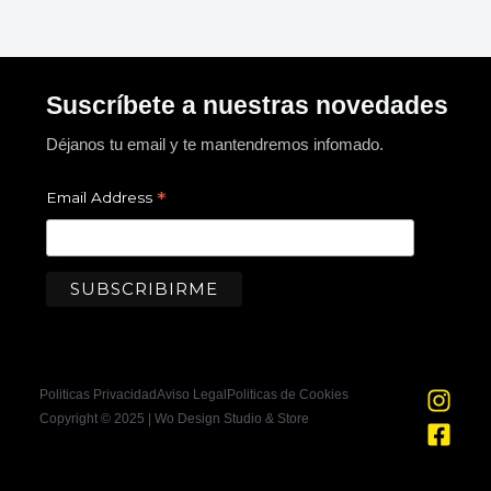
Suscríbete a nuestras novedades
Déjanos tu email y te mantendremos infomado.
*
Email Address
I
F
Politicas Privacidad
Aviso Legal
Politicas de Cookies
n
a
Copyright © 2025 | Wo Design Studio & Store
s
c
t
e