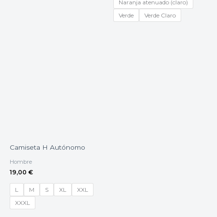
Naranja atenuado (claro)
Verde
Verde Claro
Camiseta H Autónomo
Hombre
19,00
€
L
M
S
XL
XXL
XXXL