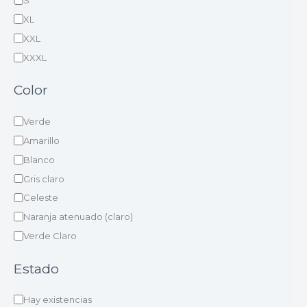
S
XL
XXL
XXXL
Color
Verde
Amarillo
Blanco
Gris claro
Celeste
Naranja atenuado (claro)
Verde Claro
Estado
Hay existencias