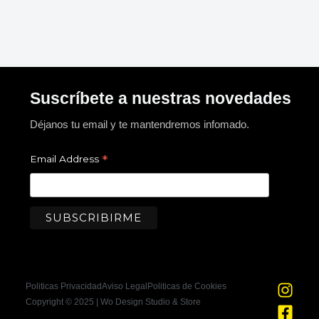
Suscríbete a nuestras novedades
Déjanos tu email y te mantendremos infomado.
*
Email Address
I
F
Politicas Privacidad
Aviso Legal
Politicas de Cookies
n
a
Copyright © 2025 | Wo Design Studio & Store
s
c