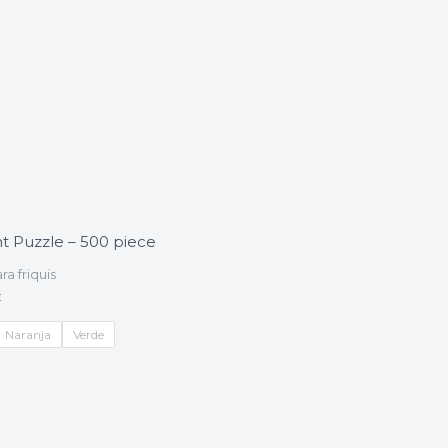
t Puzzle – 500 piece
ra friquis
€
Naranja
Verde