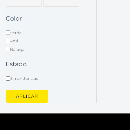
Color
Verde
Azul
Naranja
Estado
Sin existencias
APLICAR