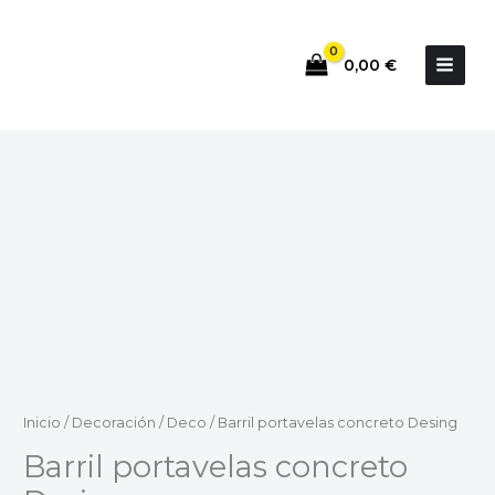
Ir
al
0,00
€
contenido
Barril
portavelas
concreto
Desing
cantidad
Inicio
/
Decoración
/
Deco
/ Barril portavelas concreto Desing
Barril portavelas concreto