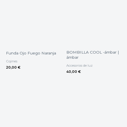
BOMBILLA COOL -ámbar |
Funda Ojo Fuego Naranja
ámbar
Cojines
Accesorios de luz
20,00
€
40,00
€