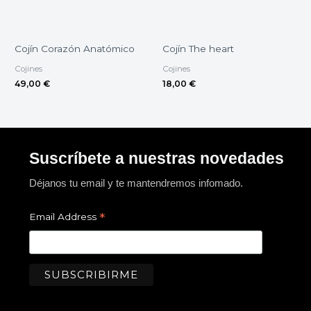
Cojín Corazón Anatómico
Cojín The heart
Cojines
Cojines
49,00
€
18,00
€
Suscríbete a nuestras novedades
Déjanos tu email y te mantendremos infomado.
*
Email Address