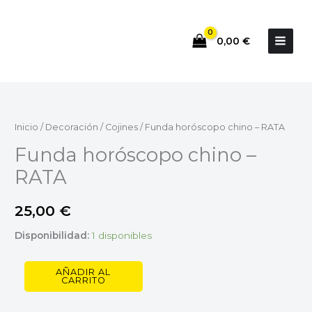
Ir
al
0,00
€
contenido
Funda
horóscopo
chino
Inicio
/
Decoración
/
Cojines
/ Funda horóscopo chino – RATA
-
Funda horóscopo chino –
RATA
RATA
cantidad
25,00
€
Disponibilidad:
1 disponibles
AÑADIR AL
CARRITO