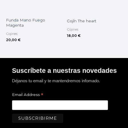
Funda Mano Fuego
Cojín The heart
Magenta
Cojines
Cojines
18,00
€
20,00
€
Suscríbete a nuestras novedades
Déjanos tu email y te mantendremos infomado.
*
Email Address