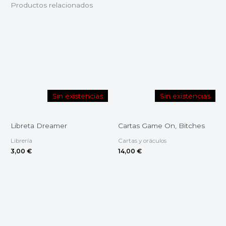
Productos relacionados
Sin existencias
Sin existencias
Libreta Dreamer
Cartas Game On, Bitches
Librería
Cartas y oráculos
3,00
€
14,00
€