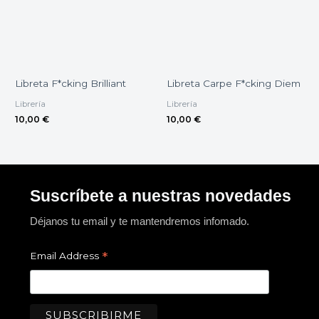
Libreta F*cking Brilliant
Libreta Carpe F*cking Diem
Librería
Librería
10,00
€
10,00
€
Suscríbete a nuestras novedades
Déjanos tu email y te mantendremos infomado.
*
Email Address