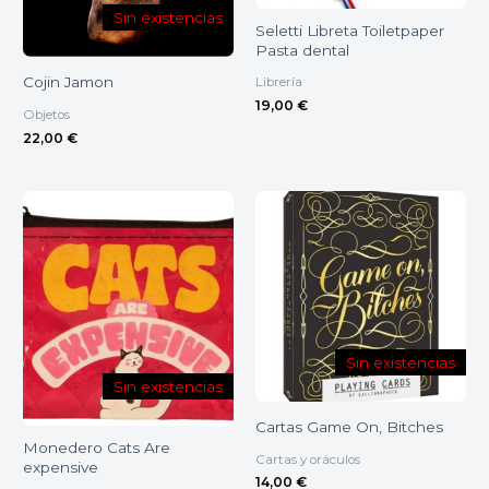
Sin existencias
Seletti Libreta Toiletpaper
Pasta dental
Cojin Jamon
Librería
19,00
€
Objetos
22,00
€
Sin existencias
Sin existencias
Cartas Game On, Bitches
Monedero Cats Are
Cartas y oráculos
expensive
14,00
€