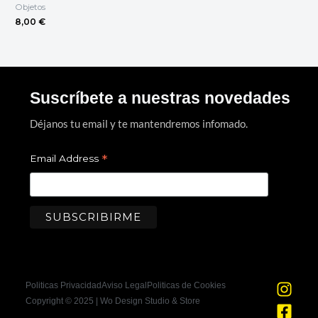
Objetos
8,00
€
Suscríbete a nuestras novedades
Déjanos tu email y te mantendremos infomado.
*
Email Address
I
F
Politicas Privacidad
Aviso Legal
Politicas de Cookies
n
a
Copyright © 2025 | Wo Design Studio & Store
s
c