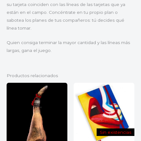
su tarjeta coinciden con las líneas de las tarjetas que ya
están en el campo. Concéntrate en tu propio plan o
sabotea los planes de tus compañeros: tú decides qué
línea tomar.
Quien consiga terminar la mayor cantidad y las líneas más
largas, gana el juego.
Productos relacionados
Sin existencias