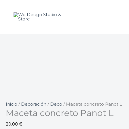
Ir
al
contenido
Inicio
/
Decoración
/
Deco
/ Maceta concreto Panot L
Maceta concreto Panot L
20,00
€