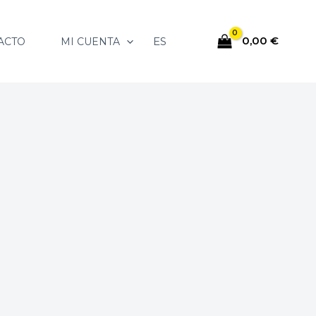
0,00
€
ES
ACTO
MI CUENTA