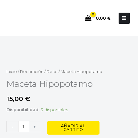
Ir
al
0,00
€
contenido
Maceta
Hipopotamo
cantidad
Inicio
/
Decoración
/
Deco
/ Maceta Hipopotamo
Maceta Hipopotamo
15,00
€
Disponibilidad:
3 disponibles
AÑADIR AL
-
+
CARRITO