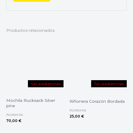
Productos relacionados
Sin existencias
Sin existencias
Mochila Rucksack Silver
Riñonera Corazón Bordada
pine
Accesorios
Accesorios
25,00
€
70,00
€