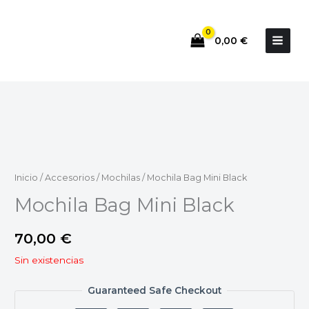
Ir
al
0,00
€
contenido
Inicio
/
Accesorios
/
Mochilas
/ Mochila Bag Mini Black
Mochila Bag Mini Black
70,00
€
Sin existencias
Guaranteed Safe Checkout