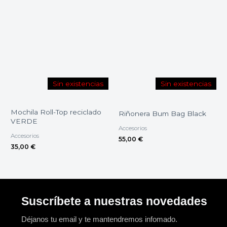
Sin existencias
Sin existencias
Mochila Roll-Top reciclado
Riñonera Bum Bag Black
VERDE
Accesorios
Accesorios
55,00
€
35,00
€
Suscríbete a nuestras novedades
Déjanos tu email y te mantendremos infomado.