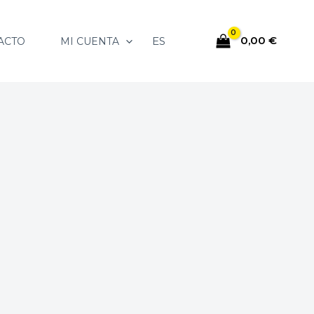
0,00
€
ES
ACTO
MI CUENTA