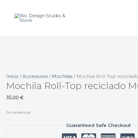
Ir
al
contenido
Inicio
/
Accesorios
/
Mochilas
/ Mochila Roll-Top recicl
Mochila Roll-Top reciclado
35,00
€
Sin existencias
Guaranteed Safe Checkout