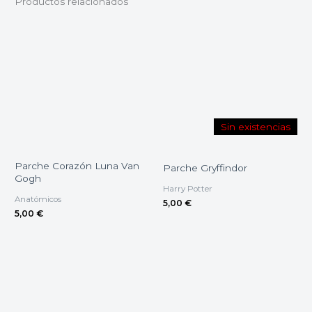
Productos relacionados
Sin existencias
Parche Corazón Luna Van
Parche Gryffindor
Gogh
Harry Potter
Anatómicos
5,00
€
5,00
€