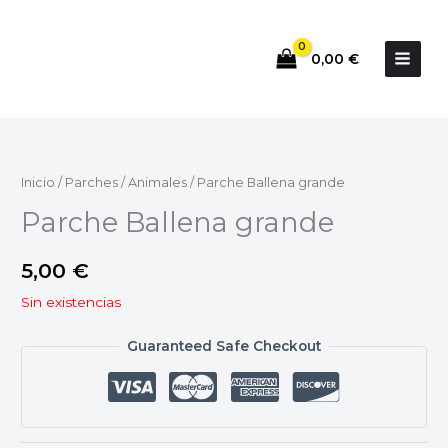
Ir
al
0,00
€
contenido
Inicio
/
Parches
/
Animales
/ Parche Ballena grande
Parche Ballena grande
5,00
€
Sin existencias
Guaranteed Safe Checkout