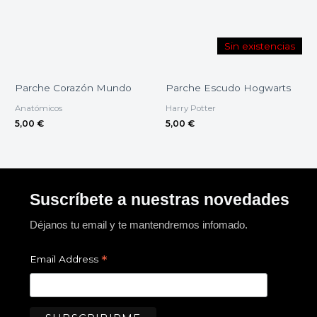
Sin existencias
Parche Corazón Mundo
Parche Escudo Hogwarts
Anatómicos
Harry Potter
5,00
€
5,00
€
Suscríbete a nuestras novedades
Déjanos tu email y te mantendremos infomado.
*
Email Address