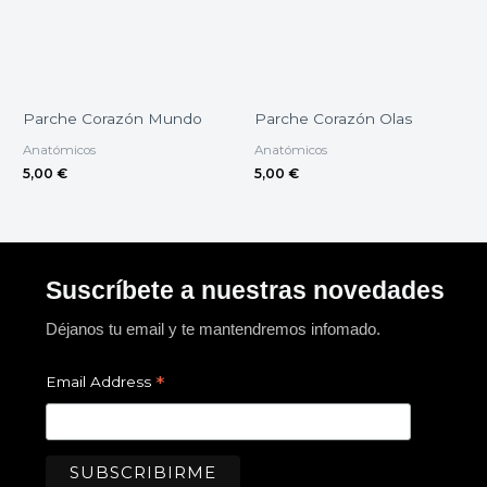
Parche Corazón Mundo
Parche Corazón Olas
Anatómicos
Anatómicos
5,00
€
5,00
€
Suscríbete a nuestras novedades
Déjanos tu email y te mantendremos infomado.
*
Email Address