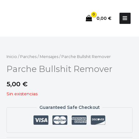
Ir
al
0,00
€
contenido
Inicio
/
Parches
/
Mensajes
/ Parche Bullshit Remover
Parche Bullshit Remover
5,00
€
Sin existencias
Guaranteed Safe Checkout