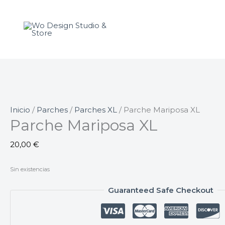
Ir
al
contenido
Inicio
/
Parches
/
Parches XL
/ Parche Mariposa XL
Parche Mariposa XL
20,00
€
Sin existencias
Guaranteed Safe Checkout