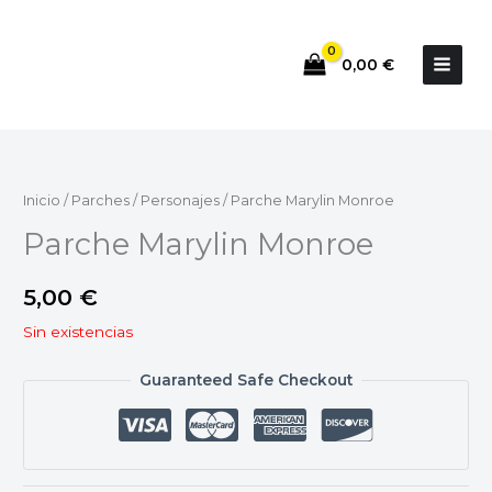
Ir
al
0,00
€
contenido
Inicio
/
Parches
/
Personajes
/ Parche Marylin Monroe
Parche Marylin Monroe
5,00
€
Sin existencias
Guaranteed Safe Checkout