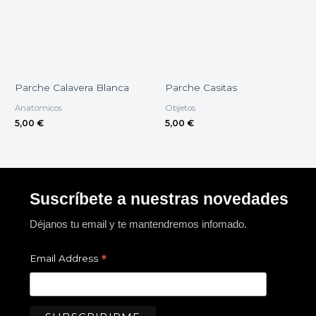
Parche Calavera Blanca
Parche Casitas
Anatómicos
Objetos
5,00
€
5,00
€
Suscríbete a nuestras novedades
Déjanos tu email y te mantendremos infomado.
*
Email Address