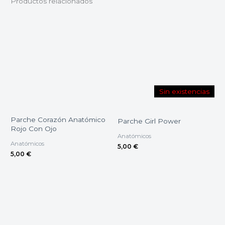
Productos relacionados
Sin existencias
Parche Corazón Anatómico
Parche Girl Power
Rojo Con Ojo
Anatómicos
Anatómicos
5,00
€
5,00
€