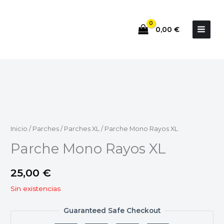
Ir
al
0,00
€
contenido
Inicio
/
Parches
/
Parches XL
/ Parche Mono Rayos XL
Parche Mono Rayos XL
25,00
€
Sin existencias
Guaranteed Safe Checkout