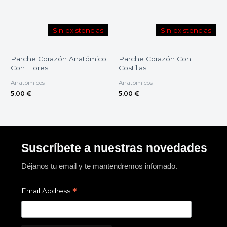
Sin existencias
Sin existencias
Parche Corazón Anatómico
Parche Corazón Con
Con Flores
Costillas
Anatómicos
Anatómicos
5,00
€
5,00
€
Suscríbete a nuestras novedades
Déjanos tu email y te mantendremos infomado.
*
Email Address