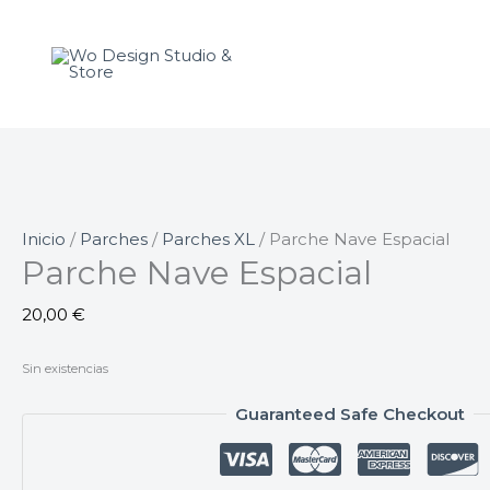
Ir
al
contenido
Inicio
/
Parches
/
Parches XL
/ Parche Nave Espacial
Parche Nave Espacial
20,00
€
Sin existencias
Guaranteed Safe Checkout